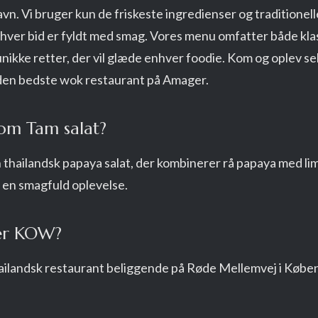
n. Vi bruger kun de friskeste ingredienser og traditionell
at hver bid er fyldt med smag. Vores menu omfatter både kla
unikke retter, der vil glæde enhver foodie. Kom og oplev sel
den bedste wok restaurant på Amager.
om Tam salat?
thailandsk papaya salat, der kombinerer rå papaya med lime
 en smagfuld oplevelse.
ger KOW?
ilandsk restaurant beliggende på Røde Mellemvej i Købe