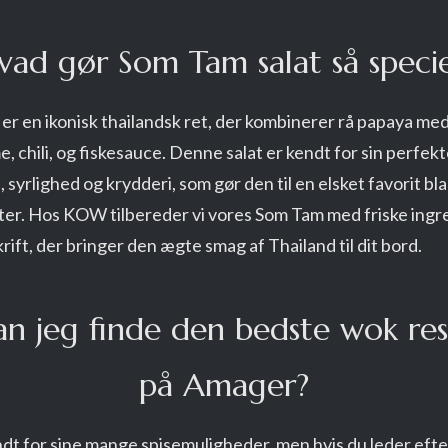
vad gør Som Tam salat så specie
er en ikonisk thailandsk ret, der kombinerer rå papaya med
me, chili, og fiskesauce. Denne salat er kendt for sin perfek
syrlighed og krydderi, som gør den til en elsket favorit bl
ster. Hos KOW tilbereder vi vores Som Tam med friske ingr
rift, der bringer den ægte smag af Thailand til dit bord.
an jeg finde den bedste wok res
på Amager?
dt for sine mange spisemuligheder, men hvis du leder eft