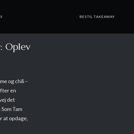
S
BESTIL TAKEAWAY
: Oplev
e og chili –
fter en
vej det
te Som Tam
or at opdage,