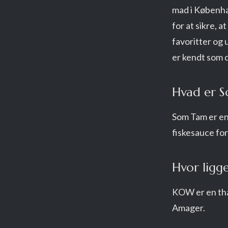
mad i Københav
for at sikre, 
favoritter og 
er kendt som 
Hvad er S
Som Tam er en 
fiskesauce for
Hvor lig
KOW er en tha
Amager.