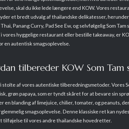
levelse, skal du ikke lede længere end KOW. Vores restaur
yder et bredt udvalg af thailandske delikatesser, herunde
Thai, Panang Curry, Pad See Ew, og selvfølgelig Som Tam s
e i vores hyggelige restaurant eller bestille takeaway, er 
or en autentisk smagsoplevelse.
dan tilbereder KOW Som Tam s
 stolte af vores autentiske tilberedningsmetoder. Vores 
isk, grøn papaya, som er tyndt skåret for at bevare sin spr
ter en blanding af limejuice, chilier, tomater, og peanuts, 
rglemmelig smagsoplevelse. Denne klassiske ret kan nydes 
 tilføjelse til vores andre thailandske hovedretter.