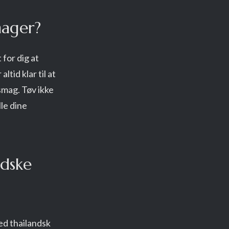
ager?
for dig at
tid klar til at
smag. Tøv ikke
lle dine
dske
ed thailandsk