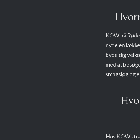
Hvor
KOW på Røde Me
nyde en lækker
byde dig velko
med at besøge 
smagsløg og ef
Hvo
Hos KOW stræb