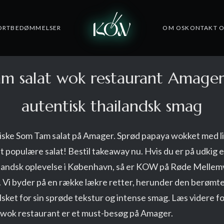
ORT
BEDØMMELSER
OM OS
KONTAKT O
m salat wok restaurant Amager
autentisk thailandsk smag
ske Som Tam salat på Amager. Sprød papaya wokket med lim
 populære salat! Bestil takeaway nu. Hvis du er på udkig e
ilandsk oplevelse i København, så er KOW på Røde Mellem
. Vi byder på en række lækre retter, herunder den berøm
elsket for sin sprøde tekstur og intense smag. Læs videre f
 wok restaurant er et must-besøg på Amager.