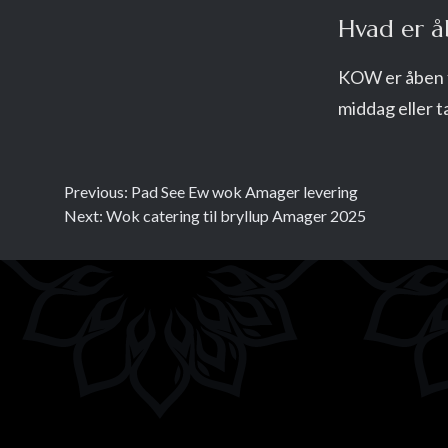
Hvad er å
KOW er åben fr
middag eller 
Previous:
Pad See Ew wok Amager levering
Next:
Wok catering til bryllup Amager 2025