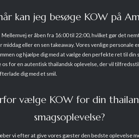
når kan jeg besøge KOW på Am
llemvej er åben fra 16:00 til 22:00, hvilket gør det nemt 
 middag eller en sen takeaway. Vores venlige personale er al
mmen og hjælpe dig med at vælge den perfekte ret til din 
os for en autentisk thailandsk oplevelse, der vil tilfredssti
terlade dig med et smil.
rfor vælge KOW for din thailan
smagsoplevelse?
er vi efter at give vores gæster den bedste oplevelse m