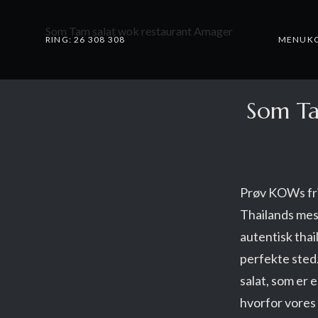
Som Tam salat wok restaurant Amager
RING: 26 308 308
MENUK
Som Ta
Prøv KOWs fri
Thailands mest
autentisk tha
perfekte sted
salat, som er 
hvorfor vores