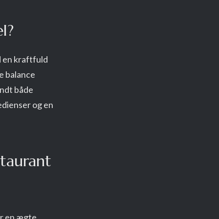
l?
 en kraftfuld
te balance
andt både
edienser og en
taurant
er en ægte