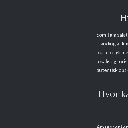
H
Som Tam salat 
blanding af li
mellem sødme, 
lokale og turi
autentisk opsk
Hvor k
Amager er ken