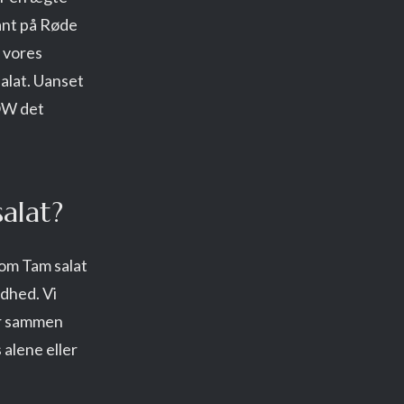
ant på Røde
r vores
alat. Uanset
KOW det
alat?
Som Tam salat
ødhed. Vi
der sammen
alene eller