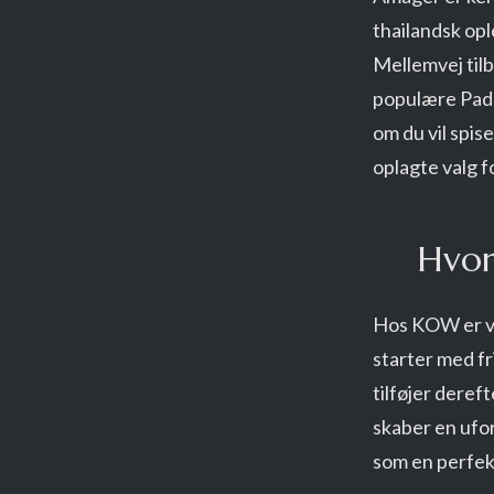
thailandsk op
Mellemvej tilb
populære Pad 
om du vil spis
oplagte valg f
Hvor
Hos KOW er vi
starter med fr
tilføjer deref
skaber en ufo
som en perfekt