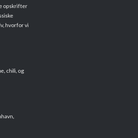
e opskrifter
ssiske
v, hvorfor vi
, chili, og
nhavn,